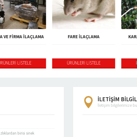
İRMA İLAÇLAMA
FARE İLAÇLAMA
KARASİNEK
 LİSTELE
ÜRÜNLERİ LİSTELE
ÜRÜNLER
İLETİŞİM BİLGİ
İletişim bilgilerimize b
lıklardan birisi sinek