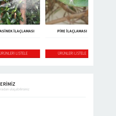
 İLAÇLAMASI
PİRE İLAÇLAMASI
ÜR
İ LİSTELE
ÜRÜNLERİ LİSTELE
ÜRÜNLER
LERİMİZ
uradan ulaşabilirsiniz