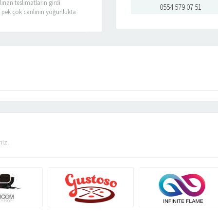
lınan teslimatların girdi
0554 579 07 51
rlı pek çok canlının yoğunlukta
, haşereler, sürüngenler gibi)
nlarla ürünlere ve tesislere çok
zenfeksiyon gerektirmektedir.
tı...
niz.