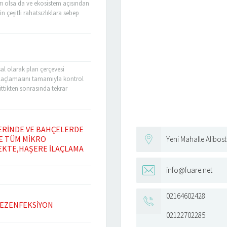
arı olsa da ve ekosistem açısından
n çeşitli rahatsızlıklara sebep
mek istiyorum. Bunların en
.Karasinek uygulaması ile evinizde
al olarak plan çerçevesi
 ilaçlamasını tamamıyla kontrol
ittikten sonrasında tekrar
unun için doğru ilaçların
 Özellikle evcil hayvanların
ERİNDE VE BAHÇELERDE
RE TÜM MİKRO
Yeni Mahalle Alibo
EKTE,HAŞERE İLAÇLAMA
info@fuare.net
ı organizmaların yok edilmesini
emine verilen isimdir. Dezenfektan
rilen isimdir. Bizler İstanbul
02164602428
çlama ile ilgili hizmet
DEZENFEKSİYON
 yaşam alanlarınızda, iş
02122702285
z. Bunun...