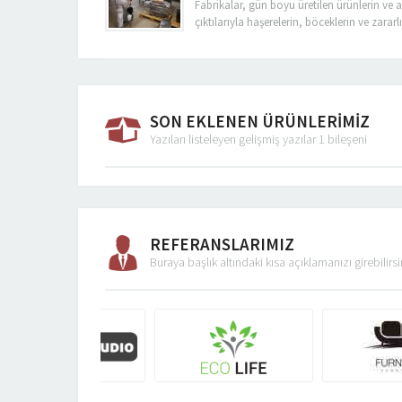
Fabrikalar, gün boyu üretilen ürünlerin ve a
çıktılarıyla haşerelerin, böceklerin ve zara
olduğu bölgelerdir. Bu canlılar ( kemirgenler
üzerinde pek çok zararı barındırmaktadır. Bu
zarar vermektedirler. Bu bölgeler sürekli de
Fabrikalarda ve firmalarda çalışan ve bağlan
SON EKLENEN ÜRÜNLERİMİZ
Yazıları listeleyen gelişmiş yazılar 1 bileşeni
REFERANSLARIMIZ
Buraya başlık altındaki kısa açıklamanızı girebilirsi