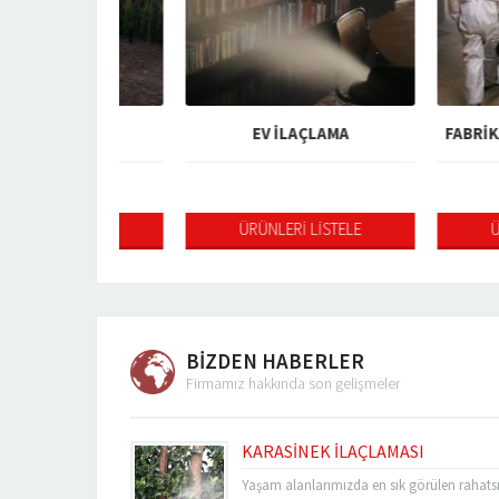
LAÇLAMA
EV İLAÇLAMA
FABRİKA VE F
 LİSTELE
ÜRÜNLERİ LİSTELE
ÜRÜNLERİ
BİZDEN HABERLER
Firmamız hakkında son gelişmeler
KARASİNEK İLAÇLAMASI
Yaşam alanlarımızda en sık görülen rahatsız