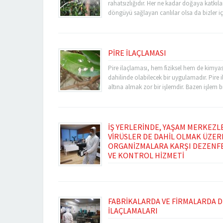
rahatsızlığıdır. Her ne kadar doğaya katkıl
döngüyü sağlayan canlılar olsa da bizler içi
olmaktadırlar. Zararlı haşerelerden bahset
önemlisi olarak karasinekleri söyleyebiliriz
ya da iş yerinizde yani ilaçlama için...
PİRE İLAÇLAMASI
Pire ilaçlaması, hem fiziksel hem de kimyas
dahilinde olabilecek bir uygulamadır. Pire
altına almak zor bir işlemdir. Bazen işlem b
meydana çıkabilme durumu oluşmaktadır. B
kullanılması ve iyi kontrol edilmesi gerekir.
bulunduğu yerlerde pireler daha çok...
İŞ YERLERİNDE, YAŞAM MERKEZL
VİRÜSLER DE DAHİL OLMAK ÜZE
ORGANİZMALARA KARŞI DEZENF
VE KONTROL HİZMETİ
Dezenfeksiyon, patojen yani hastalık yapıc
ve etkisiz duruma getirilmesini sağlama işl
ise bu amaçla kullanılan kimyasal ilaçlara ve
Fuare İlaçlama olarak sizlere dezenfekte ila
FABRİKALARDA VE FİRMALARDA 
sunmaktayız. Dezenfekte ilaçlamaya en çok
İLAÇLAMALARI
yerlerinizde ve bahçelerde ihtiyaç duyarsını