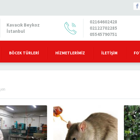
02164602428
Kavacık Beykoz
02122702285
İstanbul
05545790751
BÖCEK TÜRLERI
HIZMETLERIMIZ
İLETIŞIM
FO
eşen