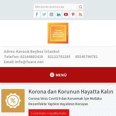
Adres:
Kavacık Beykoz İstanbul
Telefon:
02164602428
02122702285
05545790751
Email:
info@fuare.net
MENÜ
Korona dan Korunun Hayatta Kalın
Corona Virüs Covit19 dan Korunmak İçin Mutlaka
Dezenfekte Yaptırın Hayatınızı Koruyun
Evde Kalın Hayatta Kalın