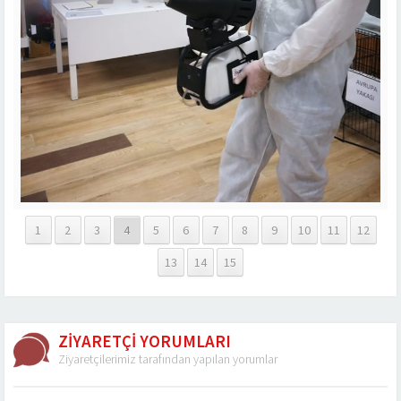
1
2
3
4
5
6
7
8
9
10
11
12
13
14
15
ZİYARETÇİ YORUMLARI
Ziyaretçilerimiz tarafından yapılan yorumlar