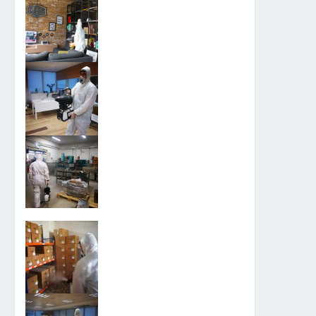
sağlama işlemine verilen isimdir.
Dezenfektan ise bu amaçla kullanılan
kimyasal ilaçlara verilen isimdir. Bizler
İstanbul Fuare İlaçlama olarak sizlere
dezenfekte ilaçlama ile ilgili hizmet
sunmaktayız. Dezenfekte ilaçlamaya
en çok yaşam alanlarınızda, iş
yerlerinizde ve bahçelerde ihtiyaç
duyarsınız. Bunun...