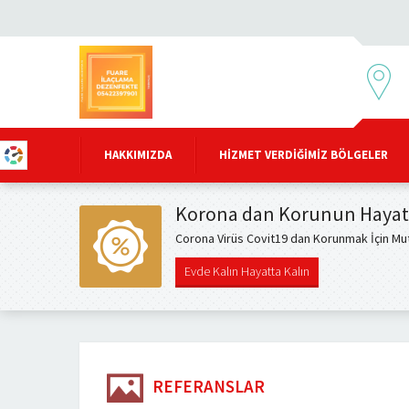
HAKKIMIZDA
HIZMET VERDIĞIMIZ BÖLGELER
Korona dan Korunun Hayat
Corona Virüs Covit19 dan Korunmak İçin Mut
Evde Kalın Hayatta Kalın
REFERANSLAR