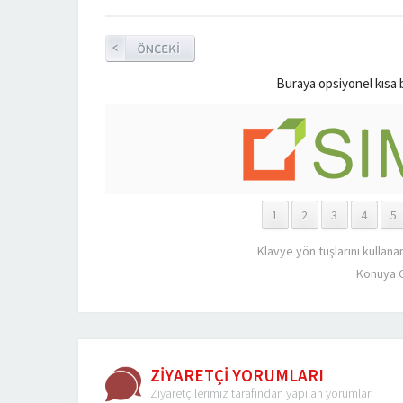
Buraya opsiyonel kısa 
1
2
3
4
5
Klavye yön tuşlarını kullana
Konuya G
ZİYARETÇİ YORUMLARI
Ziyaretçilerimiz tarafından yapılan yorumlar