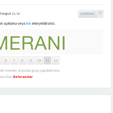
Fotoğraf: 11 / 12
bir açıklama veya
link
ekleyebilirsiniz.
6
7
8
9
10
11
12
rak resimler arasında geçiş yapabilirsiniz.
eri Dön:
Referanslar