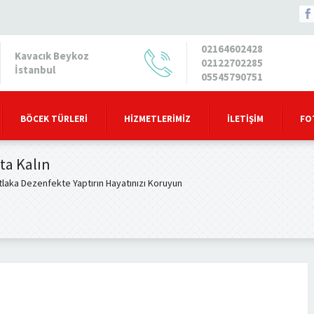
02164602428
Kavacık Beykoz
02122702285
İstanbul
05545790751
BÖCEK TÜRLERI
HIZMETLERIMIZ
İLETIŞIM
FO
ta Kalın
laka Dezenfekte Yaptırın Hayatınızı Koruyun